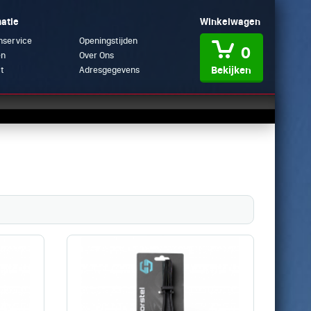
atie
Winkelwagen
nservice
Openingstijden
0
en
Over Ons
Bekijken
t
Adresgegevens