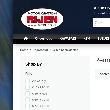
0161-
Bel
Nu gesloten. 
Onderhoud
KAWASAKI
KTM
SUZUKI
Home
/
Onderhoud
/
Reinigingsmiddelen
Rein
Shop By
Prijs
Sortee
€ 0 - € 10
(6)
€ 10 - € 20
(12)
€ 30 - € 40
(1)
€ 60 - € 70
(1)
€ 70 - € 80
(1)