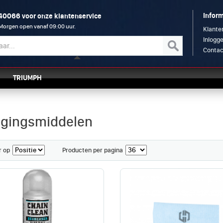
240066
Inform
voor onze klantenservice
Morgen open vanaf 09:00 uur.
Klante
Inlogg
Contac
TRIUMPH
igingsmiddelen
r op
Producten per pagina